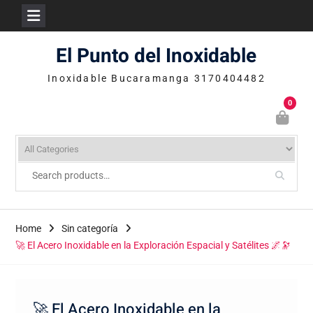
Skip
El Punto del Inoxidable
to
content
Inoxidable Bucaramanga 3170404482
0
Home
Sin categoría
🚀 El Acero Inoxidable en la Exploración Espacial y Satélites 🌌🔭
🚀 El Acero Inoxidable en la