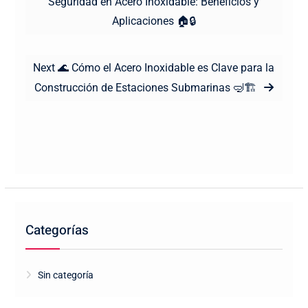
post:
Seguridad en Acero Inoxidable: Beneficios y
entradas
Aplicaciones 🏠🔒
Next
Next
🌊 Cómo el Acero Inoxidable es Clave para la
post:
Construcción de Estaciones Submarinas 🤿🏗️
Categorías
Sin categoría