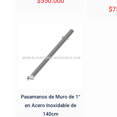
$
550.000
$
7
Pasamanos de Muro de 1″
en Acero Inoxidable de
140cm