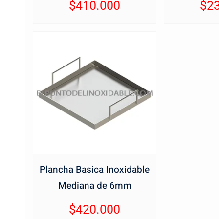
$
410.000
$
2
Plancha Basica Inoxidable
Mediana de 6mm
$
420.000