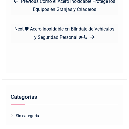
Previous
Previous
Cómo el Acero Inoxidable Protege los
de
post:
Equipos en Granjas y Criaderos
entradas
Next
Next
🛡️ Acero Inoxidable en Blindaje de Vehículos
post:
y Seguridad Personal 🚘🔩
Categorías
Sin categoría