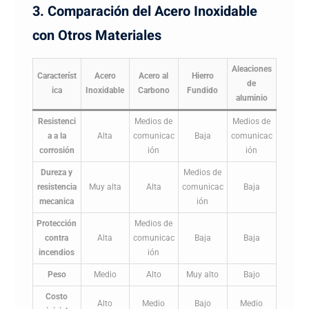
3. Comparación del Acero Inoxidable
con Otros Materiales
Aleaciones
Característ
Acero
Acero al
Hierro
de
ica
Inoxidable
Carbono
Fundido
aluminio
Resistenci
Medios de
Medios de
a a la
Alta
comunicac
Baja
comunicac
corrosión
ión
ión
Dureza y
Medios de
resistencia
Muy alta
Alta
comunicac
Baja
mecanica
ión
Protección
Medios de
contra
Alta
comunicac
Baja
Baja
incendios
ión
Peso
Medio
Alto
Muy alto
Bajo
Costo
Alto
Medio
Bajo
Medio