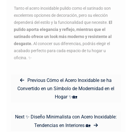
Tanto el acero inoxidable pulido como el satinado son
excelentes opciones de decoración, pero su elección
dependerá del estilo y la funcionalidad que necesite.
El
pulido aporta elegancia y reflejo, mientras que el
satinado ofrece un look más moderno y resistente al
desgaste.
Al conocer sus diferencias, podrás elegir el
acabado perfecto para cada espacio de tu hogar u
oficina. ✨
Navegación
Previous
Previous
Cómo el Acero Inoxidable se ha
de
post:
Convertido en un Símbolo de Modernidad en el
entradas
Hogar ✨🏡
Next
Next
✨ Diseño Minimalista con Acero Inoxidable:
post:
Tendencias en Interiores 🏡