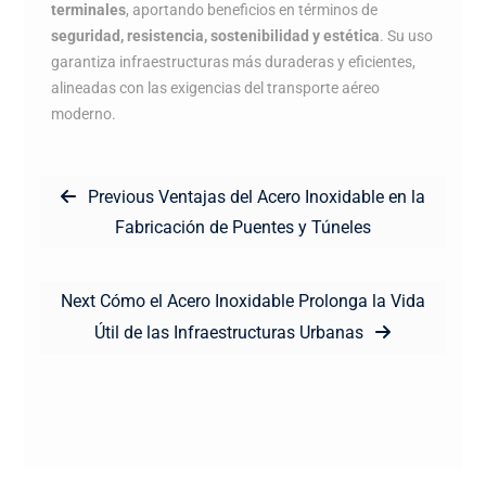
terminales
, aportando beneficios en términos de
seguridad, resistencia, sostenibilidad y estética
. Su uso
garantiza infraestructuras más duraderas y eficientes,
alineadas con las exigencias del transporte aéreo
moderno.
Navegación
Previous
Previous
Ventajas del Acero Inoxidable en la
de
post:
Fabricación de Puentes y Túneles
entradas
Next
Next
Cómo el Acero Inoxidable Prolonga la Vida
post:
Útil de las Infraestructuras Urbanas