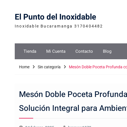
Skip
to
El Punto del Inoxidable
content
Inoxidable Bucaramanga 3170404482
Tienda
Mi Cuenta
Contacto
Blog
Home
Sin categoría
Mesón Doble Poceta Profunda con 
Mesón Doble Poceta Profunda 
Solución Integral para Ambien