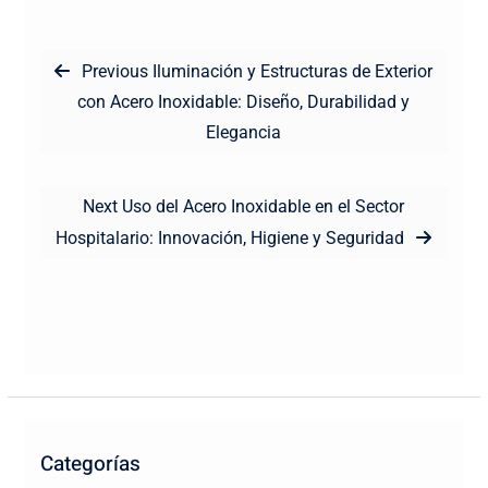
Navegación
Previous
Previous
Iluminación y Estructuras de Exterior
de
post:
con Acero Inoxidable: Diseño, Durabilidad y
entradas
Elegancia
Next
Next
Uso del Acero Inoxidable en el Sector
post:
Hospitalario: Innovación, Higiene y Seguridad
Categorías