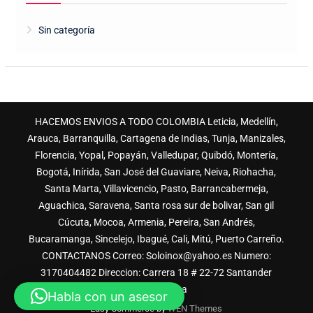
Sin categoría
HACEMOS ENVIOS A TODO COLOMBIA Leticia, Medellín,
Arauca, Barranquilla, Cartagena de Indias, Tunja, Manizales,
Florencia, Yopal, Popayán, Valledupar, Quibdó, Montería,
Bogotá, Inírida, San José del Guaviare, Neiva, Riohacha,
Santa Marta, Villavicencio, Pasto, Barrancabermeja,
Aguachica, Saravena, Santa rosa sur de bolivar, San gil
Cúcuta, Mocoa, Armenia, Pereira, San Andrés,
Bucaramanga, Sincelejo, Ibagué, Cali, Mitú, Puerto Carreño.
CONTACTANOS Correo: Soloinox@yahoo.es Numero:
3170404482 Direccion: Carrera 18 # 22-72 Santander
Bucaramanga
Habla con un asesor
Easy Commerce by
WEN Themes