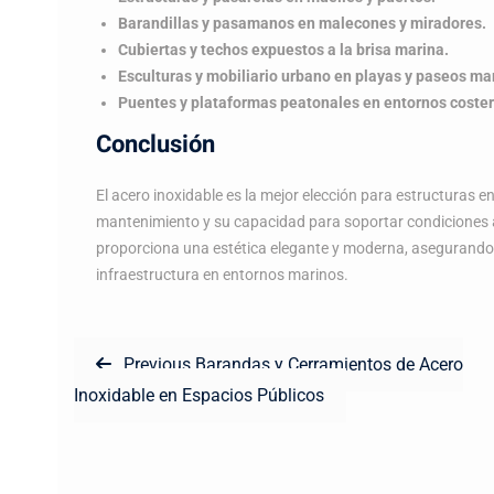
Barandillas y pasamanos en malecones y miradores.
Cubiertas y techos expuestos a la brisa marina.
Esculturas y mobiliario urbano en playas y paseos ma
Puentes y plataformas peatonales en entornos coster
Conclusión
El acero inoxidable es la mejor elección para estructuras en
mantenimiento y su capacidad para soportar condiciones a
proporciona una estética elegante y moderna, asegurando u
infraestructura en entornos marinos.
Navegación
Previous
Previous
Barandas y Cerramientos de Acero
de
post:
Inoxidable en Espacios Públicos
entradas